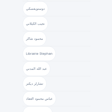
دوستويفسكي
نجيب الكيلاني
محمود شاكر
Librairie Stephan
عبد الله المدني
تشارلز ديكنز
عباس محمود العقاد