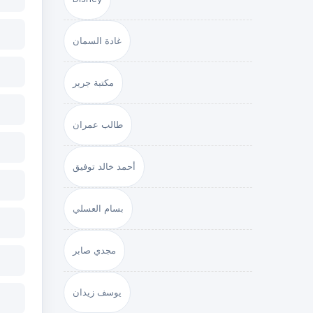
غادة السمان
مكتبة جرير
طالب عمران
أحمد خالد توفيق
بسام العسلي
مجدي صابر
يوسف زيدان