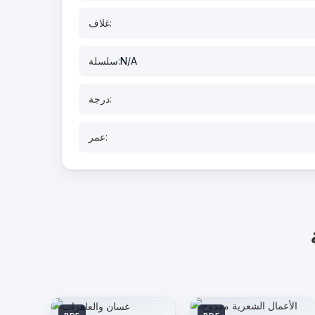
غلاف:
N/A
سلسلة:
درجة:
عمر: