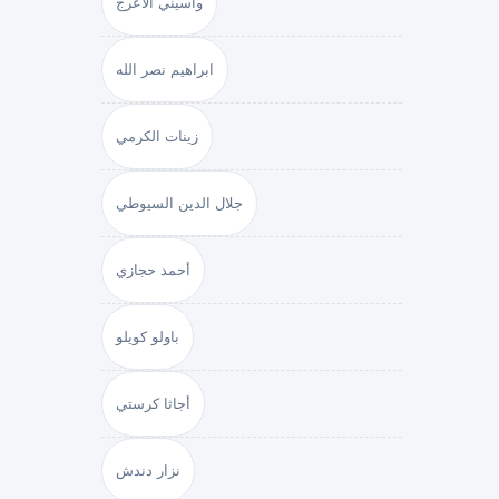
واسيني الأعرج
ابراهيم نصر الله
زينات الكرمي
جلال الدين السيوطي
أحمد حجازي
باولو كويلو
أجاثا كرستي
نزار دندش