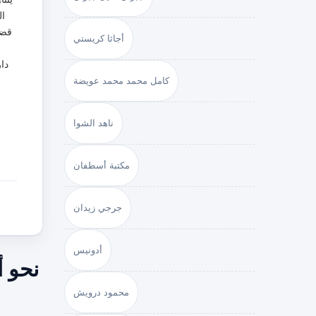
ال
قضا
أجاثا كريستي
كامل محمد محمد عويضة
ناهد الشوا
مكتبة أسطفان
جرجي زيدان
أدونيس
نحو 
محمود درويش