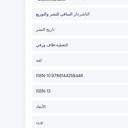
الناشر:
دار الساقي للنشر والتوزيع
تاريخ النشر:
التغطية:
غلاف ورقي
لغة:
ISBN-10:
9786144258446
ISBN-13:
الأبعاد:
وزن: