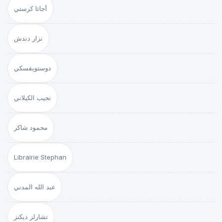
أجاثا كرستي
نزار دندش
دوستويفسكي
نجيب الكيلاني
محمود شاكر
Librairie Stephan
عبد الله المدني
تشارلز ديكنز