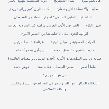
هل تعلّم نمر؟
نساء الشطرنج
دولة فلسطينية للهنود الحمر
القطيف والأحساء : آثار وحضارة
كتاب تلوين كبير ورائع : وردي
سلسلة دليلك الطبي الطبيعي : اسرار الشفاء من السرطان
جذور البلاء
الخبر في الأدب العربي؛ دراسة في السردية العربية
الوالهة الحرَى ليلى الأخيلية شاعرة العصر الأموي
الفوادح الحسينية والقوادح البينية
غرناطة تسقط مرتين
حديث عاشوراء : مقتل الإمام الحسين وأهل بيته وأصحابه
صيانة وترميم المكتشفات الأثرية (أحدث الوسائل والتقنيات العالمية)
ماما أخضر
سعود الفيصل : حكاية مجد
حوش بديعة
من هو البحريني؟
إشكاليّة المكان : دور البر والبحر في الصراع بين الشرق والغرب
والعالم الإسلامي