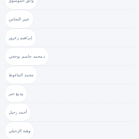
واثق الموسوي
عبير النحاس
إبراهيم زعرور
د.محمد جاسم بوحجي
محمد الماغوط
وديع جبر
أحمد رحيل
وهبة الزحيلي