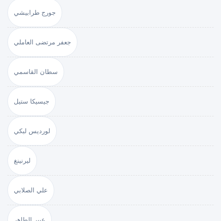
جورج طرابيشي
جعفر مرتضى العاملي
سطان القاسمي
جيسيكا ستيل
لورديس لبكي
ليرنينغ
علي الصلابي
عبير الطاهر