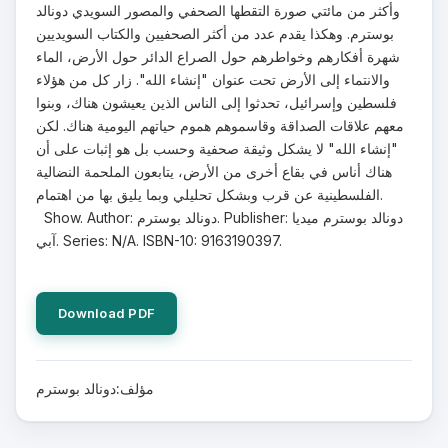
وأكثر من مائتي صورة التقطها الصحفي والمصور السويدي دونالد
بوسترم. وهكذا يقدم عدد من أكثر الصحفيين والكتاب السويديين
شهرة أفكارهم وخواطرهم حول الصراع الدائر حول الأرض، الماء
والانتماء إلى الأرض تحت عنوان "إنشاء الله". زار كل من هؤلاء
فلسطين وإسرائيل، تحدثوا إلى الناس الذين يعيشون هناك، وبنوا
معهم علاقات الصداقة وقاسموهم هموم حياتهم اليومية هناك. لكن
"إنشاء الله" لا يشكل وثيقة صحفية وحسب بل هو إثبات على أن
هناك أناس في بقاع أخرى من الأرض، يتابعون الملحمة النضالية
الفلسطينية عن قرب وبشكل تحليلي وبما يليق بها من اهتمام.
Show. Author: دونالد بوسترم. Publisher: دونالد بوسترم ميديا
آبي. Series: N/A. ISBN-10: 9163190397.
Download PDF
مؤلف:دونالد بوسترم