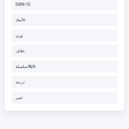
ISBN-13:
الأبعاد:
وزن:
غلاف:
N/A
سلسلة:
درجة:
عمر: