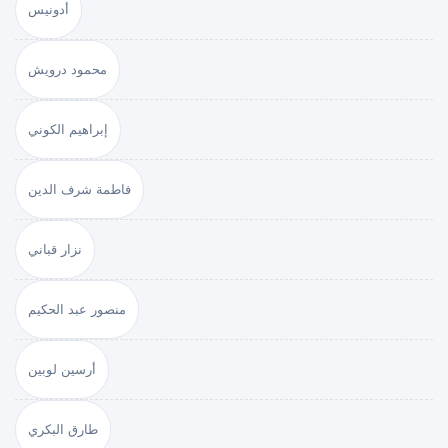
أدونيس
محمود درويش
إبراهيم الكوني
فاطمة شرف الدين
نزار قباني
منصور عبد الحكيم
أرسين لوبين
طارق البكري