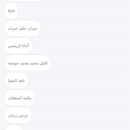
N/A
جبران خليل جبران
أجاثا كريستي
كامل محمد محمد عويضة
ناهد الشوا
مكتبة أسطفان
جرجي زيدان