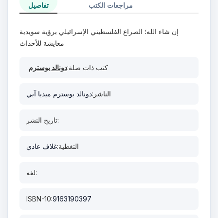
مراجعات الكتب
تفاصيل
إن شاء الله؛ الصراع الفلسطيني الإسرائيلي برؤية سويدية
معايشة للأحداث
كتب ذات صلة:
دونالد بوسترم
الناشر:
دونالد بوسترم ميديا آبي
تاريخ النشر:
التغطية:
غلاف عادي
لغة:
ISBN-10:
9163190397