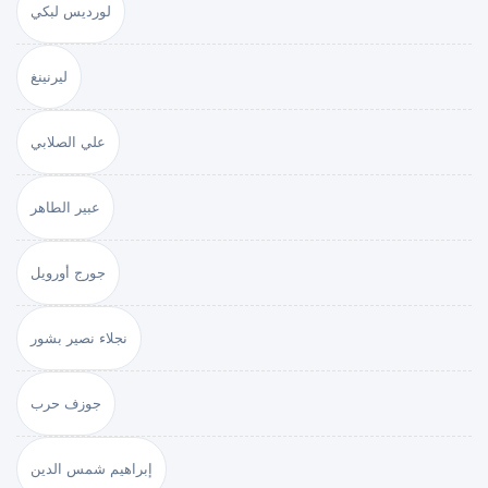
لورديس لبكي
ليرنينغ
علي الصلابي
عبير الطاهر
جورج أورويل
نجلاء نصير بشور
جوزف حرب
إبراهيم شمس الدين