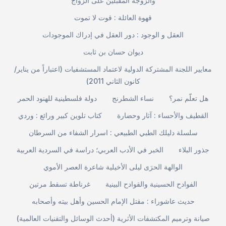
والزوجة المقبلين على الزواج
قهوة العائلة : قوت لا تموت
العقل و الوجود : دور العقل في إدراك الموجودات
ديوان حسان بن ثابت
معايير اللجنة المشتركة الدولية لاعتماد المستشفيات (اعتباراً من يناير/
كانون الثاني 2011)
هل تعلّم نمر؟
نساء الشطرنج
دولة فلسطينية للهنود الحمر
القطيف والأحساء : آثار وحضارة
كتاب تلوين كبير ورائع : وردي
سلسلة دليلك الطبي الطبيعي : اسرار الشفاء من السرطان
جذور البلاء
الخبر في الأدب العربي؛ دراسة في السردية العربية
الوالهة الحرَى ليلى الأخيلية شاعرة العصر الأموي
الفوادح الحسينية والقوادح البينية
غرناطة تسقط مرتين
حديث عاشوراء : مقتل الإمام الحسين وأهل بيته وأصحابه
صيانة وترميم المكتشفات الأثرية (أحدث الوسائل والتقنيات العالمية)