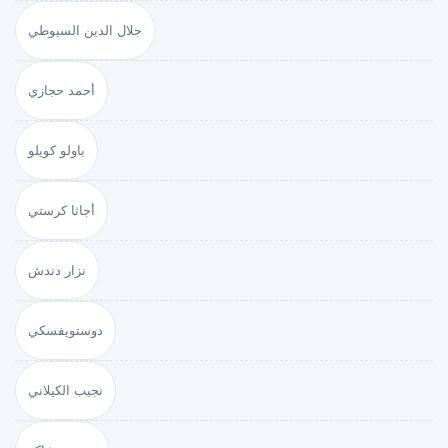
جلال الدين السيوطي
أحمد حجازي
باولو كويلو
أجاثا كرستي
نزار دندش
دوستويفسكي
نجيب الكيلاني