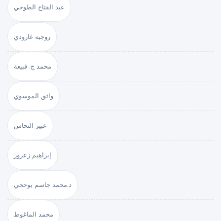
عبد الفتاح الطوخي
روجيه غارودي
محمد ج. قبيعة
واثق الموسوي
عبير النحاس
إبراهيم زعرور
د.محمد جاسم بوحجي
محمد الماغوط