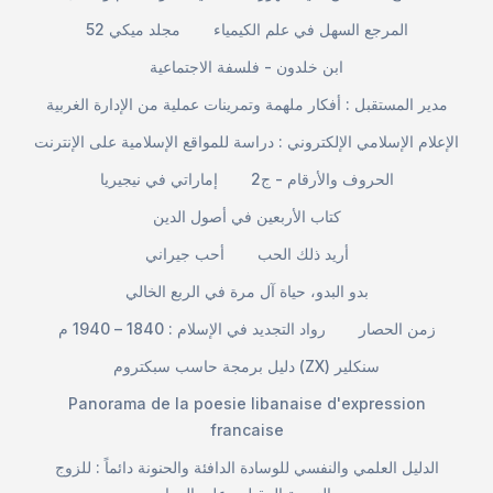
المرجع السهل في علم الكيمياء
مجلد ميكي 52
ابن خلدون - فلسفة الاجتماعية
مدير المستقبل : أفكار ملهمة وتمرينات عملية من الإدارة الغربية
الإعلام الإسلامي الإلكتروني : دراسة للمواقع الإسلامية على الإنترنت
الحروف والأرقام - ج2
إماراتي في نيجيريا
كتاب الأربعين في أصول الدين
أريد ذلك الحب
أحب جيراني
بدو البدو، حياة آل مرة في الربع الخالي
زمن الحصار
رواد التجديد في الإسلام : 1840 – 1940 م
دليل برمجة حاسب سبكتروم (ZX) سنكلير
Panorama de la poesie libanaise d'expression
francaise
الدليل العلمي والنفسي للوسادة الدافئة والحنونة دائماً : للزوج