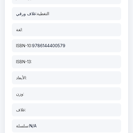
التغطية:
غلاف ورقي
لغة:
ISBN-10:
9786144400579
ISBN-13:
الأبعاد:
وزن:
غلاف:
N/A
سلسلة: