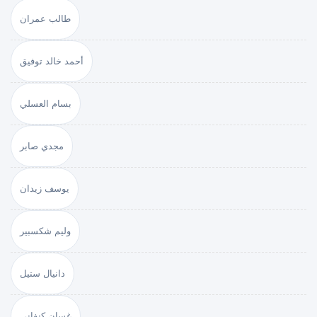
طالب عمران
أحمد خالد توفيق
بسام العسلي
مجدي صابر
يوسف زيدان
وليم شكسبير
دانيال ستيل
غسان كنفاني