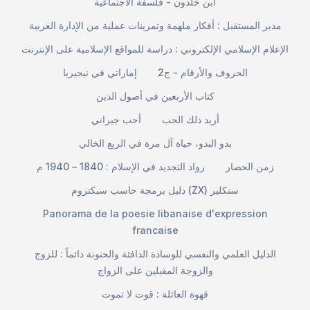
ابن خلدون - فلسفة الاجتماعية
مدير المستقبل : أفكار ملهمة وتمرينات عملية من الإدارة الغربية
الإعلام الإسلامي الإلكتروني : دراسة للمواقع الإسلامية على الإنترنت
الحروف والأرقام - ج2
إماراتي في نيجيريا
كتاب الأربعين في أصول الدين
أريد ذلك الحب
أحب جيراني
بدو البدو، حياة آل مرة في الربع الخالي
زمن الحصار
رواد التجديد في الإسلام : 1840 – 1940 م
دليل برمجة حاسب سبكتروم (ZX) سنكلير
Panorama de la poesie libanaise d'expression
francaise
الدليل العلمي والنفسي للوسادة الدافئة والحنونة دائماً : للزوج
والزوجة المقبلين على الزواج
قهوة العائلة : قوت لا تموت