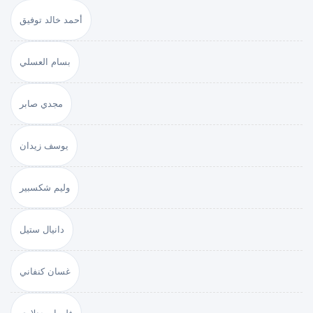
أحمد خالد توفيق
بسام العسلي
مجدي صابر
يوسف زيدان
وليم شكسبير
دانيال ستيل
غسان كنفاني
فلورا مجدلاوي