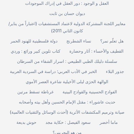
العقل و الوجود : دور العقل في إدراك الموجودات
ديوان حسان بن ثابت
معايير اللجنة المشتركة الدولية لاعتماد المستشفيات (اعتباراً من يناير/
كانون الثاني 2011)
هل تعلّم نمر؟
نساء الشطرنج
دولة فلسطينية للهنود الحمر
القطيف والأحساء : آثار وحضارة
كتاب تلوين كبير ورائع : وردي
سلسلة دليلك الطبي الطبيعي : اسرار الشفاء من السرطان
جذور البلاء
الخبر في الأدب العربي؛ دراسة في السردية العربية
الوالهة الحرَى ليلى الأخيلية شاعرة العصر الأموي
الفوادح الحسينية والقوادح البينية
غرناطة تسقط مرتين
حديث عاشوراء : مقتل الإمام الحسين وأهل بيته وأصحابه
صيانة وترميم المكتشفات الأثرية (أحدث الوسائل والتقنيات العالمية)
ماما أخضر
سعود الفيصل : حكاية مجد
حوش بديعة
من هو البحريني؟