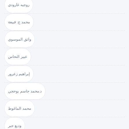
روجيه غارودي
محمد ج. قبيعة
واثق الموسوي
عبير النحاس
إبراهيم زعرور
د.محمد جاسم بوحجي
محمد الماغوط
وديع جبر