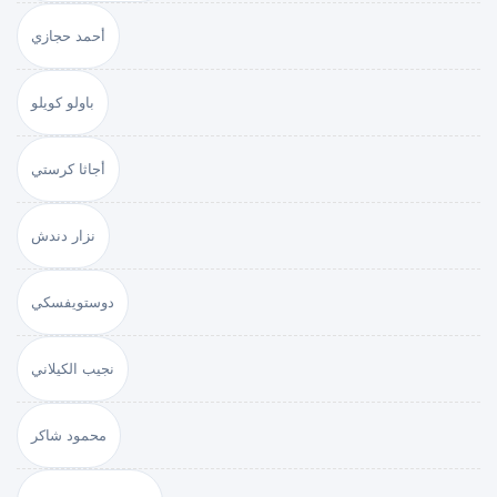
أحمد حجازي
باولو كويلو
أجاثا كرستي
نزار دندش
دوستويفسكي
نجيب الكيلاني
محمود شاكر