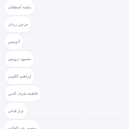
مكتبة أسطفان
جرجي زيدان
أدونيس
محمود درويش
إبراهيم الكوني
فاطمة شرف الدين
نزار قباني
منصور عبد الحكيم