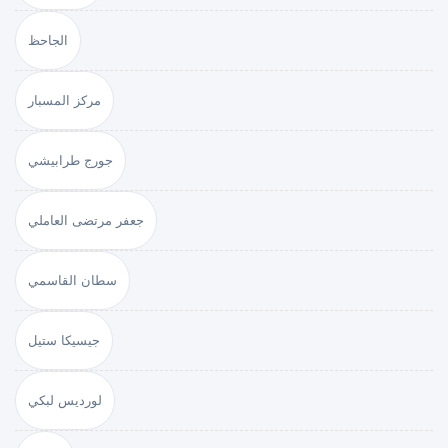
الجاحظ
مركز المسبار
جورج طرابيشي
جعفر مرتضى العاملي
سطان القاسمي
جيسيكا ستيل
لورديس لبكي