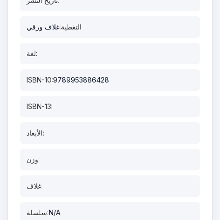
تاريخ النشر:
التغطية:
غلاف ورقي
لغة:
ISBN-10:
9789953886428
ISBN-13:
الأبعاد:
وزن:
غلاف:
N/A
سلسلة: