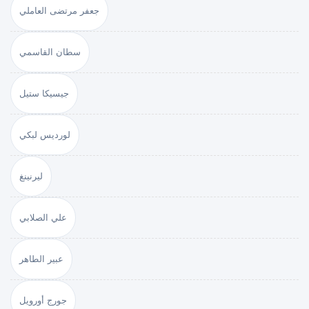
جعفر مرتضى العاملي
سطان القاسمي
جيسيكا ستيل
لورديس لبكي
ليرنينغ
علي الصلابي
عبير الطاهر
جورج أورويل