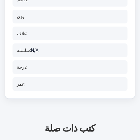
وزن:
غلاف:
N/A
سلسلة:
درجة:
عمر:
كتب ذات صلة