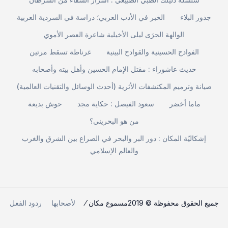
جذور البلاء
الخبر في الأدب العربي؛ دراسة في السردية العربية
الوالهة الحرَى ليلى الأخيلية شاعرة العصر الأموي
الفوادح الحسينية والقوادح البينية
غرناطة تسقط مرتين
حديث عاشوراء : مقتل الإمام الحسين وأهل بيته وأصحابه
صيانة وترميم المكتشفات الأثرية (أحدث الوسائل والتقنيات العالمية)
ماما أخضر
سعود الفيصل : حكاية مجد
حوش بديعة
من هو البحريني؟
إشكاليّة المكان : دور البر والبحر في الصراع بين الشرق والغرب
والعالم الإسلامي
جميع الحقوق محفوظة © 2019مسموع مكان ⁄
لأصحابها
ردود الفعل