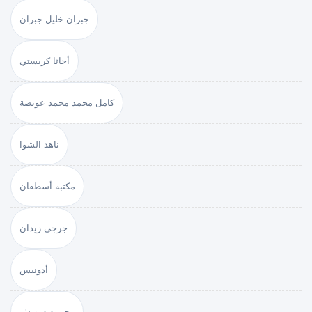
جبران خليل جبران
أجاثا كريستي
كامل محمد محمد عويضة
ناهد الشوا
مكتبة أسطفان
جرجي زيدان
أدونيس
محمود درويش