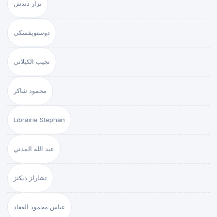
نزار دندش
دوستويفسكي
نجيب الكيلاني
محمود شاكر
Librairie Stephan
عبد الله المدني
تشارلز ديكنز
عباس محمود العقاد