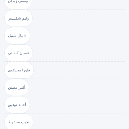
يوسف زيدان
وليم شكسبير
دانيال ستيل
غسان كنفاني
فلورا مجدلاوي
ألبير مطلق
أحمد توفيق
نجيب محفوظ