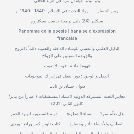
بدو البدو، حياة آل مرة في الربع الخالي
زمن الحصار
رواد التجديد في الإسلام : 1840 – 1940 م
دليل برمجة حاسب سبكتروم (ZX) سنكلير
Panorama de la poesie libanaise d'expression
francaise
الدليل العلمي والنفسي للوسادة الدافئة والحنونة دائماً : للزوج
والزوجة المقبلين على الزواج
قهوة العائلة : قوت لا تموت
العقل و الوجود : دور العقل في إدراك الموجودات
ديوان حسان بن ثابت
معايير اللجنة المشتركة الدولية لاعتماد المستشفيات (اعتباراً من يناير/
كانون الثاني 2011)
هل تعلّم نمر؟
نساء الشطرنج
دولة فلسطينية للهنود الحمر
القطيف والأحساء : آثار وحضارة
كتاب تلوين كبير ورائع : وردي
سلسلة دليلك الطبي الطبيعي : اسرار الشفاء من السرطان