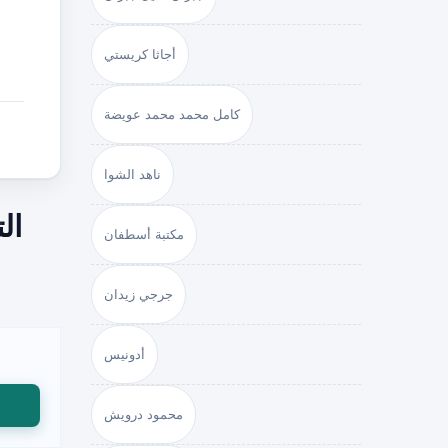
أجاثا كريستي
كامل محمد محمد عويضة
ناهد الشوا
ال
مكتبة أسطفان
جرجي زيدان
أدونيس
محمود درويش