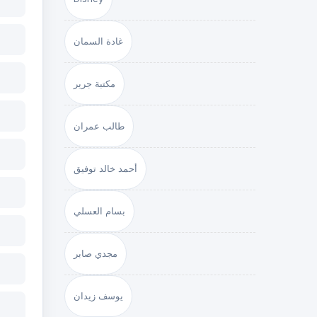
غادة السمان
مكتبة جرير
طالب عمران
أحمد خالد توفيق
بسام العسلي
مجدي صابر
يوسف زيدان