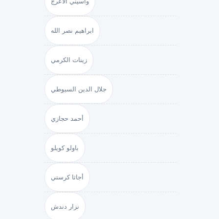
واسيني الأعرج
ابراهيم نصر الله
زينات الكرمي
جلال الدين السيوطي
أحمد حجازي
باولو كويلو
أجاثا كرستي
نزار دندش