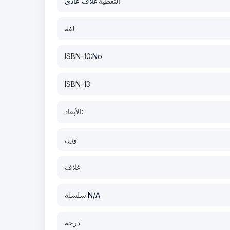
التغطية:
غلاف عادي
لغة:
ISBN-10:
No
ISBN-13:
الأبعاد:
وزن:
غلاف:
N/A
سلسلة:
درجة: