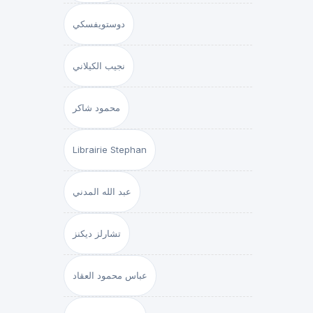
دوستويفسكي
نجيب الكيلاني
محمود شاكر
Librairie Stephan
عبد الله المدني
تشارلز ديكنز
عباس محمود العقاد