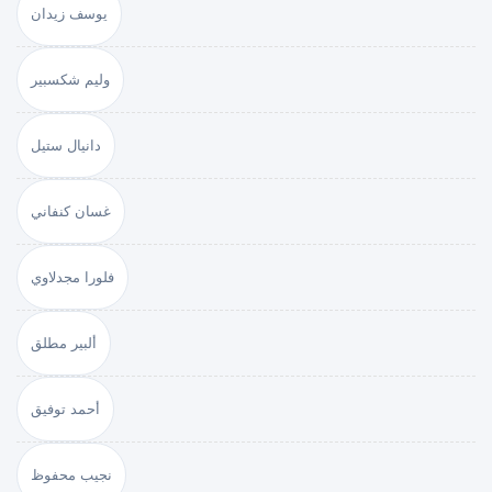
يوسف زيدان
وليم شكسبير
دانيال ستيل
غسان كنفاني
فلورا مجدلاوي
ألبير مطلق
أحمد توفيق
نجيب محفوظ