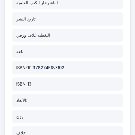
الناشر:
دار الكتب العلمية
تاريخ النشر:
التغطية:
غلاف ورقي
لغة:
ISBN-10:
9782745187192
ISBN-13:
الأبعاد:
وزن:
غلاف: