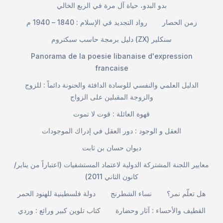
بدو البدو، حياة آل مرة في الربع الخالي
زمن الحصار
رواد التجديد في الإسلام : 1840 – 1940 م
دليل برمجة حاسب سبكتروم (ZX) سنكلير
Panorama de la poesie libanaise d'expression
francaise
الدليل العلمي والنفسي للوسادة الدافئة والحنونة دائماً : للزوج
والزوجة المقبلين على الزواج
قهوة العائلة : قوت لا تموت
العقل و الوجود : دور العقل في إدراك الموجودات
ديوان حسان بن ثابت
معايير اللجنة المشتركة الدولية لاعتماد المستشفيات (اعتباراً من يناير/
كانون الثاني 2011)
هل تعلّم نمر؟
نساء الشطرنج
دولة فلسطينية للهنود الحمر
القطيف والأحساء : آثار وحضارة
كتاب تلوين كبير ورائع : وردي