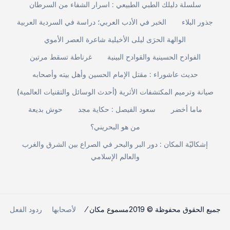
سلسلة دليلك الطبي الطبيعي : اسرار الشفاء من السرطان
جذور البلاء
الخبر في الأدب العربي؛ دراسة في السردية العربية
الوالهة الحرَى ليلى الأخيلية شاعرة العصر الأموي
الفوادح الحسينية والقوادح البينية
غرناطة تسقط مرتين
حديث عاشوراء : مقتل الإمام الحسين وأهل بيته وأصحابه
صيانة وترميم المكتشفات الأثرية (أحدث الوسائل والتقنيات العالمية)
ماما أخضر
سعود الفيصل : حكاية مجد
حوش بديعة
من هو البحريني؟
إشكاليّة المكان : دور البر والبحر في الصراع بين الشرق والغرب
والعالم الإسلامي
جميع الحقوق محفوظة © 2019مسموع مكان ⁄
لأصحابها
ردود الفعل