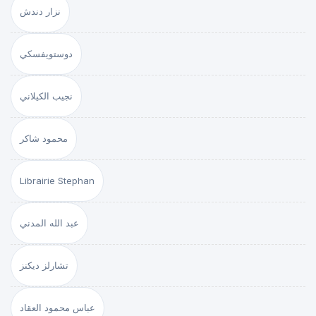
نزار دندش
دوستويفسكي
نجيب الكيلاني
محمود شاكر
Librairie Stephan
عبد الله المدني
تشارلز ديكنز
عباس محمود العقاد