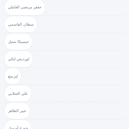
جعفر مرتضى العاملي
سطان القاسمي
جيسيكا ستيل
لورديس لبكي
ليرنينغ
علي الصلابي
عبير الطاهر
جورج أورويل