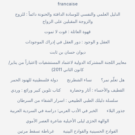
francaise
الدليل العلمي والنفسي للوسادة الدافئة والحنونة دائماً : للزوج
والزوجة المقبلين على الزواج
قهوة العائلة : قوت لا تموت
العقل و الوجود : دور العقل في إدراك الموجودات
ديوان حسان بن ثابت
معايير اللجنة المشتركة الدولية لاعتماد المستشفيات (اعتباراً من يناير/
كانون الثاني 2011)
هل تعلّم نمر؟
نساء الشطرنج
دولة فلسطينية للهنود الحمر
القطيف والأحساء : آثار وحضارة
كتاب تلوين كبير ورائع : وردي
سلسلة دليلك الطبي الطبيعي : اسرار الشفاء من السرطان
جذور البلاء
الخبر في الأدب العربي؛ دراسة في السردية العربية
الوالهة الحرَى ليلى الأخيلية شاعرة العصر الأموي
الفوادح الحسينية والقوادح البينية
غرناطة تسقط مرتين