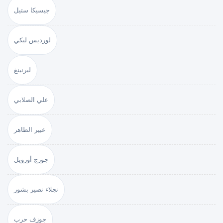
جيسيكا ستيل
لورديس لبكي
ليرنينغ
علي الصلابي
عبير الطاهر
جورج أورويل
نجلاء نصير بشور
جوزف حرب