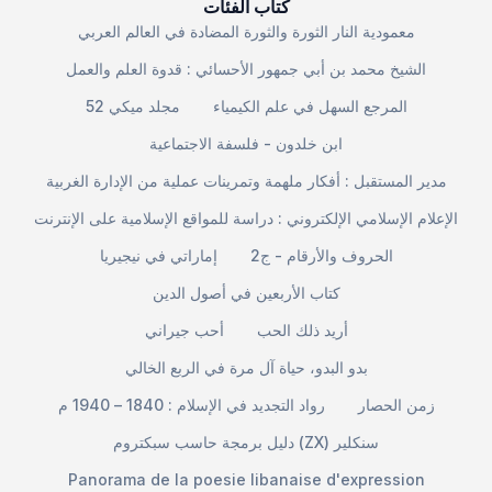
كتاب الفئات
معمودية النار الثورة والثورة المضادة في العالم العربي
الشيخ محمد بن أبي جمهور الأحسائي : قدوة العلم والعمل
المرجع السهل في علم الكيمياء
مجلد ميكي 52
ابن خلدون - فلسفة الاجتماعية
مدير المستقبل : أفكار ملهمة وتمرينات عملية من الإدارة الغربية
الإعلام الإسلامي الإلكتروني : دراسة للمواقع الإسلامية على الإنترنت
الحروف والأرقام - ج2
إماراتي في نيجيريا
كتاب الأربعين في أصول الدين
أريد ذلك الحب
أحب جيراني
بدو البدو، حياة آل مرة في الربع الخالي
زمن الحصار
رواد التجديد في الإسلام : 1840 – 1940 م
دليل برمجة حاسب سبكتروم (ZX) سنكلير
Panorama de la poesie libanaise d'expression