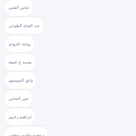
عباس القمي
عبد الفتاح الطوخي
روجيه غارودي
محمد ج. قبيعة
واثق الموسوي
عبير النحاس
إبراهيم زعرور
د.محمد جاسم بوحجي