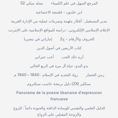
المرجع السهل في علم الكيمياء
مجلد ميكي 52
ابن خلدون - فلسفة الاجتماعية
مدير المستقبل : أفكار ملهمة وتمرينات عملية من الإدارة الغربية
الإعلام الإسلامي الإلكتروني : دراسة للمواقع الإسلامية على الإنترنت
الحروف والأرقام - ج2
إماراتي في نيجيريا
كتاب الأربعين في أصول الدين
أريد ذلك الحب
أحب جيراني
بدو البدو، حياة آل مرة في الربع الخالي
زمن الحصار
رواد التجديد في الإسلام : 1840 – 1940 م
دليل برمجة حاسب سبكتروم (ZX) سنكلير
Panorama de la poesie libanaise d'expression
francaise
الدليل العلمي والنفسي للوسادة الدافئة والحنونة دائماً : للزوج
والزوجة المقبلين على الزواج