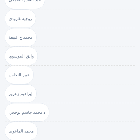
روجيه غارودي
محمد ج. قبيعة
واثق الموسوي
عبير النحاس
إبراهيم زعرور
د.محمد جاسم بوحجي
محمد الماغوط