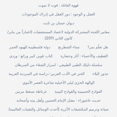
قهوة العائلة : قوت لا تموت
العقل و الوجود : دور العقل في إدراك الموجودات
ديوان حسان بن ثابت
معايير اللجنة المشتركة الدولية لاعتماد المستشفيات (اعتباراً من يناير/
كانون الثاني 2011)
هل تعلّم نمر؟
نساء الشطرنج
دولة فلسطينية للهنود الحمر
القطيف والأحساء : آثار وحضارة
كتاب تلوين كبير ورائع : وردي
سلسلة دليلك الطبي الطبيعي : اسرار الشفاء من السرطان
جذور البلاء
الخبر في الأدب العربي؛ دراسة في السردية العربية
الوالهة الحرَى ليلى الأخيلية شاعرة العصر الأموي
الفوادح الحسينية والقوادح البينية
غرناطة تسقط مرتين
حديث عاشوراء : مقتل الإمام الحسين وأهل بيته وأصحابه
صيانة وترميم المكتشفات الأثرية (أحدث الوسائل والتقنيات العالمية)