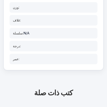
وزن:
غلاف:
N/A
سلسلة:
درجة:
عمر:
كتب ذات صلة