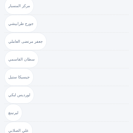
مركز المسبار
جورج طرابيشي
جعفر مرتضى العاملي
سطان القاسمي
جيسيكا ستيل
لورديس لبكي
ليرنينغ
علي الصلابي