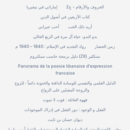
الحروف والأرقام - ج2
إماراتي في نيجيريا
كتاب الأربعين في أصول الدين
أريد ذلك الحب
أحب جيراني
بدو البدو، حياة آل مرة في الربع الخالي
زمن الحصار
رواد التجديد في الإسلام : 1840 – 1940 م
دليل برمجة حاسب سبكتروم (ZX) سنكلير
Panorama de la poesie libanaise d'expression
francaise
الدليل العلمي والنفسي للوسادة الدافئة والحنونة دائماً : للزوج
والزوجة المقبلين على الزواج
قهوة العائلة : قوت لا تموت
العقل و الوجود : دور العقل في إدراك الموجودات
ديوان حسان بن ثابت
معايير اللجنة المشتركة الدولية لاعتماد المستشفيات (اعتباراً من يناير/