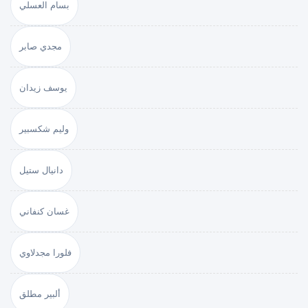
بسام العسلي
مجدي صابر
يوسف زيدان
وليم شكسبير
دانيال ستيل
غسان كنفاني
فلورا مجدلاوي
ألبير مطلق