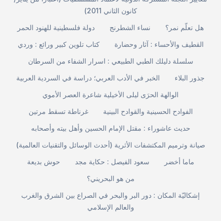
كانون الثاني 2011)
هل تعلّم نمر؟
نساء الشطرنج
دولة فلسطينية للهنود الحمر
القطيف والأحساء : آثار وحضارة
كتاب تلوين كبير ورائع : وردي
سلسلة دليلك الطبي الطبيعي : اسرار الشفاء من السرطان
جذور البلاء
الخبر في الأدب العربي؛ دراسة في السردية العربية
الوالهة الحرَى ليلى الأخيلية شاعرة العصر الأموي
الفوادح الحسينية والقوادح البينية
غرناطة تسقط مرتين
حديث عاشوراء : مقتل الإمام الحسين وأهل بيته وأصحابه
صيانة وترميم المكتشفات الأثرية (أحدث الوسائل والتقنيات العالمية)
ماما أخضر
سعود الفيصل : حكاية مجد
حوش بديعة
من هو البحريني؟
إشكاليّة المكان : دور البر والبحر في الصراع بين الشرق والغرب
والعالم الإسلامي