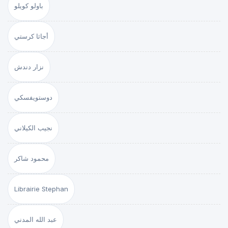
باولو كويلو
أجاثا كرستي
نزار دندش
دوستويفسكي
نجيب الكيلاني
محمود شاكر
Librairie Stephan
عبد الله المدني