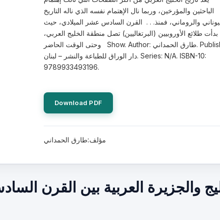
الباحثين والمؤرخين، وربما نال الإهتمام نفسه الذي ناله التاريخ
يوناني والروماني، فمنذ. . . القرن السادس عشر الميلادي، حيث
بدأت طلائع الأوروبيين (البرتغاليين) تصل منطقة الخليج العربي،
وحتى الوقت الحاضر Show. Author: طارق الحمداني. Publisher:
دار الوراق للطباعة والنشر – لبنان. Series: N/A. ISBN-10:
9789933493196.
Download PDF
مؤلف:طارق الحمداني
يج والجزيرة العربية بين القرن الس