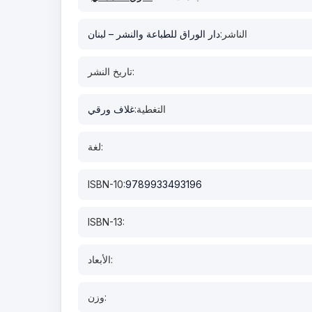
الناشر:
دار الوراق للطباعة والنشر – لبنان
تاريخ النشر:
التغطية:
غلاف ورقي
لغة:
ISBN-10:
9789933493196
ISBN-13:
الأبعاد:
وزن: