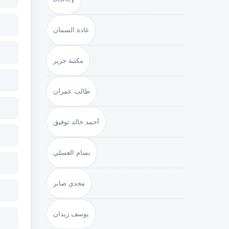
غادة السمان
مكتبة جرير
طالب عمران
أحمد خالد توفيق
بسام العسلي
مجدي صابر
يوسف زيدان