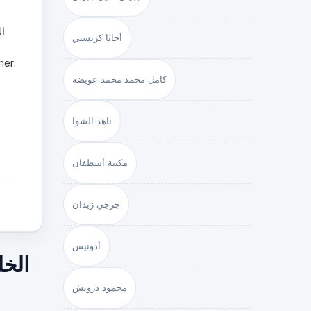
ال
أجاثا كريستي
كامل محمد محمد عويضة
ناهد الشوا
مكتبة أسطفان
جرجي زيدان
أدونيس
الخل
محمود درويش