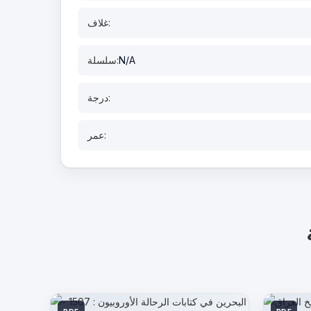
غلاف:
N/A
سلسلة:
درجة:
عمر: