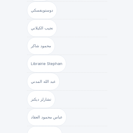
دوستويفسكي
نجيب الكيلاني
محمود شاكر
Librairie Stephan
عبد الله المدني
تشارلز ديكنز
عباس محمود العقاد