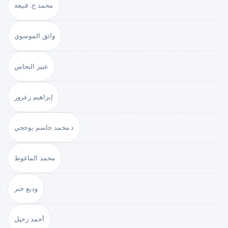
محمد ج. قبيعة
واثق الموسوي
عبير النحاس
إبراهيم زعرور
د.محمد جاسم بوحجي
محمد الماغوط
وديع جبر
أحمد رحيل