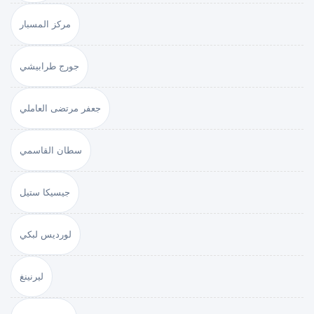
مركز المسبار
جورج طرابيشي
جعفر مرتضى العاملي
سطان القاسمي
جيسيكا ستيل
لورديس لبكي
ليرنينغ