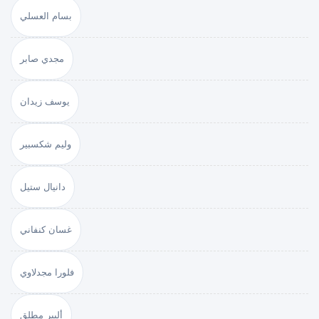
بسام العسلي
مجدي صابر
يوسف زيدان
وليم شكسبير
دانيال ستيل
غسان كنفاني
فلورا مجدلاوي
ألبير مطلق