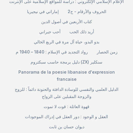
الإعلام الإسلامي الإلكتروني : دراسة للمواقع الإسلامية على الإنترنت
الحروف والأرقام - ج2
إماراتي في نيجيريا
كتاب الأربعين في أصول الدين
أريد ذلك الحب
أحب جيراني
بدو البدو، حياة آل مرة في الربع الخالي
زمن الحصار
رواد التجديد في الإسلام : 1840 – 1940 م
دليل برمجة حاسب سبكتروم (ZX) سنكلير
Panorama de la poesie libanaise d'expression
francaise
الدليل العلمي والنفسي للوسادة الدافئة والحنونة دائماً : للزوج
والزوجة المقبلين على الزواج
قهوة العائلة : قوت لا تموت
العقل و الوجود : دور العقل في إدراك الموجودات
ديوان حسان بن ثابت