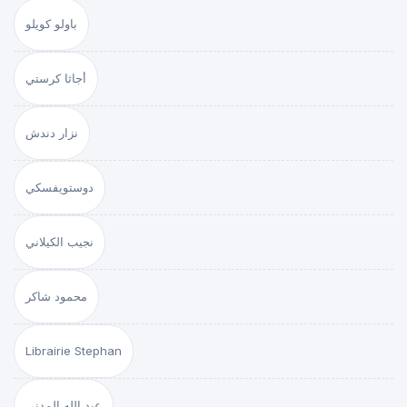
باولو كويلو
أجاثا كرستي
نزار دندش
دوستويفسكي
نجيب الكيلاني
محمود شاكر
Librairie Stephan
عبد الله المدني