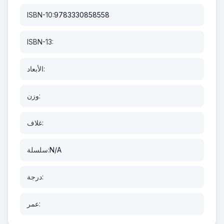
ISBN-10:
9783330858558
ISBN-13:
الأبعاد:
وزن:
غلاف:
N/A
سلسلة:
درجة:
عمر: