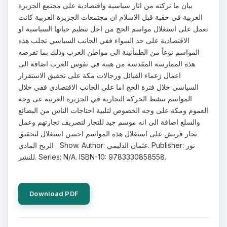
بيان ما تركته من اثار سياسية واقتصادية على مجتمع الجزيرة
العربية في حقبة قبل الاسلام ان مجتمعات الجزيرة العربية كانت
تعمل على استغلال مواسم الحج من اجل تنظيم حياتها السياسية او
الاقتصادية على حد السواء ففي الجانب السياسي تجلب هذه
المواسم نوعاً من الطمأنينة الى مواطن العرب وذلك بما تفرضه
هذه الممارسة المقدسة من هيبة في نفوس العرب اضافة الى
اعمال زعماء القبائل ورجالات مكة على تحقيق الاستقرار
السياسي خلال فترة الحج اما على الجانب الاقتصادي ففي خلال
المواسم تنشط الحركة التجارية في الجزيرة العربية عى وجه
العموم ومكة على وجه الخصوص لتلبية احتاجات الناس من البضائع
والسلع اضافة الى انه موسم جيد للتجار لتصريف تجارتهم وعمل
تجار قريش على استغلال هذه المواسم احسن استغلال لتحقيق
الربح المادي Show. Author: عثمان الدليمي. Publisher: نور
للنشر. Series: N/A. ISBN-10: 9783330858558.
Download PDF