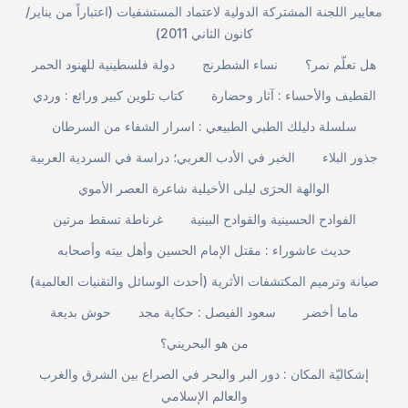
معايير اللجنة المشتركة الدولية لاعتماد المستشفيات (اعتباراً من يناير/
كانون الثاني 2011)
هل تعلّم نمر؟
نساء الشطرنج
دولة فلسطينية للهنود الحمر
القطيف والأحساء : آثار وحضارة
كتاب تلوين كبير ورائع : وردي
سلسلة دليلك الطبي الطبيعي : اسرار الشفاء من السرطان
جذور البلاء
الخبر في الأدب العربي؛ دراسة في السردية العربية
الوالهة الحرَى ليلى الأخيلية شاعرة العصر الأموي
الفوادح الحسينية والقوادح البينية
غرناطة تسقط مرتين
حديث عاشوراء : مقتل الإمام الحسين وأهل بيته وأصحابه
صيانة وترميم المكتشفات الأثرية (أحدث الوسائل والتقنيات العالمية)
ماما أخضر
سعود الفيصل : حكاية مجد
حوش بديعة
من هو البحريني؟
إشكاليّة المكان : دور البر والبحر في الصراع بين الشرق والغرب
والعالم الإسلامي