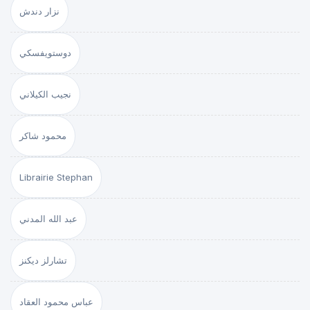
نزار دندش
دوستويفسكي
نجيب الكيلاني
محمود شاكر
Librairie Stephan
عبد الله المدني
تشارلز ديكنز
عباس محمود العقاد