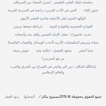
سلسلة دليلك الطبي الطبيعي : اسرار الشفاء من السرطان
جذور البلاء
الخبر في الأدب العربي؛ دراسة في السردية العربية
الوالهة الحرَى ليلى الأخيلية شاعرة العصر الأموي
الفوادح الحسينية والقوادح البينية
غرناطة تسقط مرتين
حديث عاشوراء : مقتل الإمام الحسين وأهل بيته وأصحابه
صيانة وترميم المكتشفات الأثرية (أحدث الوسائل والتقنيات العالمية)
ماما أخضر
سعود الفيصل : حكاية مجد
حوش بديعة
من هو البحريني؟
إشكاليّة المكان : دور البر والبحر في الصراع بين الشرق والغرب
والعالم الإسلامي
جميع الحقوق محفوظة © 2019مسموع مكان ⁄
لأصحابها
ردود الفعل