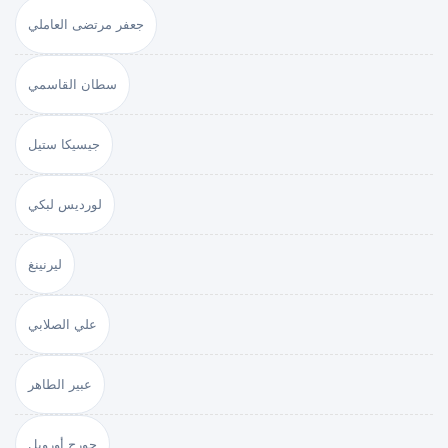
جعفر مرتضى العاملي
سطان القاسمي
جيسيكا ستيل
لورديس لبكي
ليرنينغ
علي الصلابي
عبير الطاهر
جورج أورويل