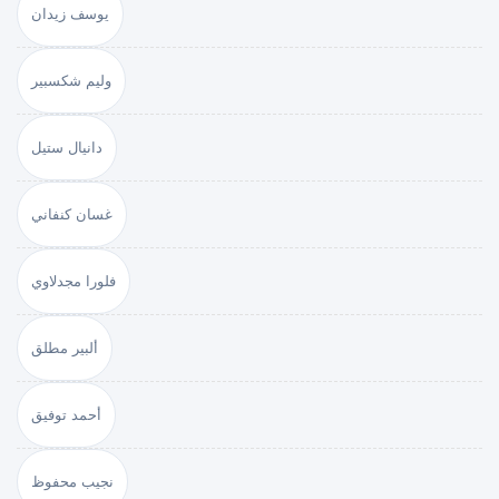
يوسف زيدان
وليم شكسبير
دانيال ستيل
غسان كنفاني
فلورا مجدلاوي
ألبير مطلق
أحمد توفيق
نجيب محفوظ