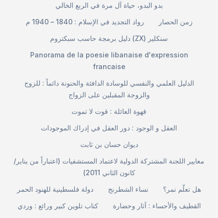
بدو البدو، حياة آل مرة في الربع الخالي
زمن الحصار
رواد التجديد في الإسلام : 1840 – 1940 م
دليل برمجة حاسب سبكتروم (ZX) سنكلير
Panorama de la poesie libanaise d'expression
francaise
الدليل العلمي والنفسي للوسادة الدافئة والحنونة دائماً : للزوج
والزوجة المقبلين على الزواج
قهوة العائلة : قوت لا تموت
العقل و الوجود : دور العقل في إدراك الموجودات
ديوان حسان بن ثابت
معايير اللجنة المشتركة الدولية لاعتماد المستشفيات (اعتباراً من يناير/
كانون الثاني 2011)
هل تعلّم نمر؟
نساء الشطرنج
دولة فلسطينية للهنود الحمر
القطيف والأحساء : آثار وحضارة
كتاب تلوين كبير ورائع : وردي