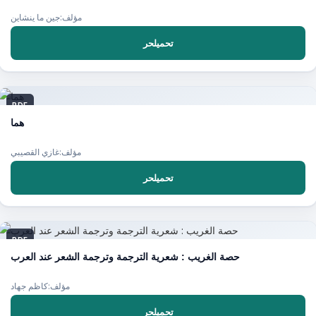
مؤلف:جين ما ينشاين
تحميلحر
PDF
هما
مؤلف:غازي القصيبي
تحميلحر
PDF
حصة الغريب : شعرية الترجمة وترجمة الشعر عند العرب
مؤلف:كاظم جهاد
تحميلحر