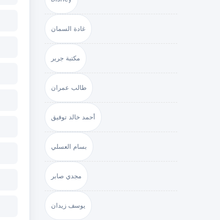
غادة السمان
مكتبة جرير
طالب عمران
أحمد خالد توفيق
بسام العسلي
مجدي صابر
يوسف زيدان