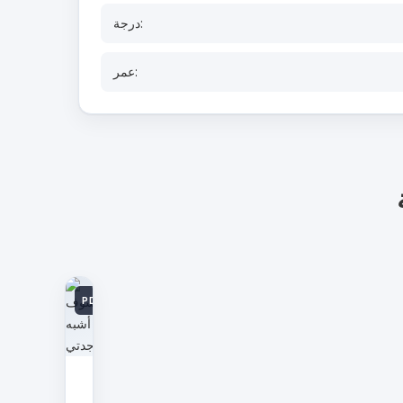
درجة:
عمر:
PDF
سوف
أشبه