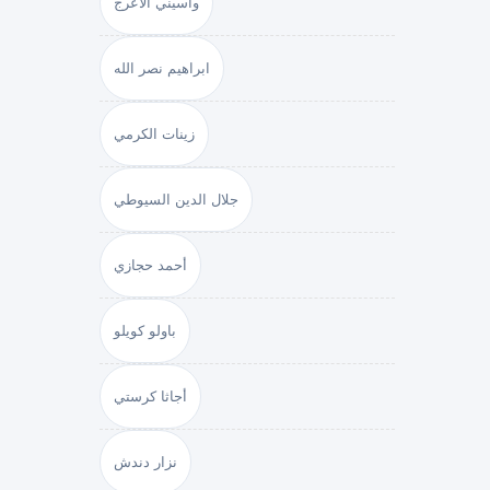
واسيني الأعرج
ابراهيم نصر الله
زينات الكرمي
جلال الدين السيوطي
أحمد حجازي
باولو كويلو
أجاثا كرستي
نزار دندش