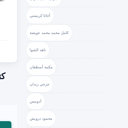
أجاثا كريستي
كامل محمد محمد عويضة
ناهد الشوا
مكتبة أسطفان
جرجي زيدان
أدونيس
محمود درويش