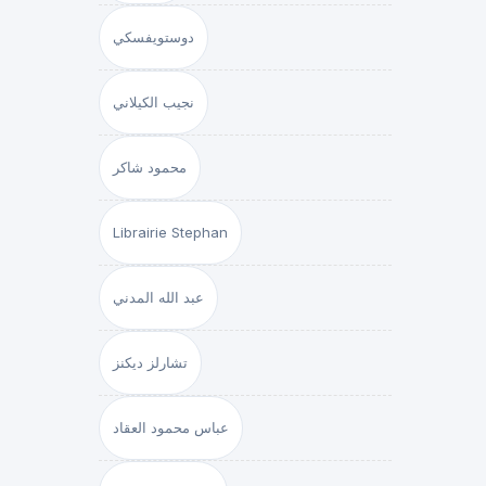
دوستويفسكي
نجيب الكيلاني
محمود شاكر
Librairie Stephan
عبد الله المدني
تشارلز ديكنز
عباس محمود العقاد