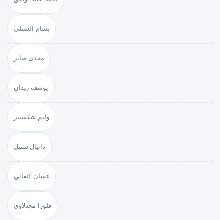
بسام العسلي
مجدي صابر
يوسف زيدان
وليم شكسبير
دانيال ستيل
غسان كنفاني
فلورا مجدلاوي