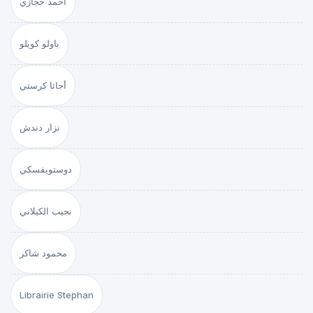
أحمد حجازي
باولو كويلو
أجاثا كرستي
نزار دندش
دوستويفسكي
نجيب الكيلاني
محمود شاكر
Librairie Stephan