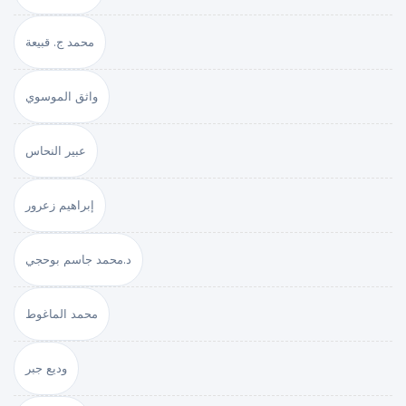
محمد ج. قبيعة
واثق الموسوي
عبير النحاس
إبراهيم زعرور
د.محمد جاسم بوحجي
محمد الماغوط
وديع جبر