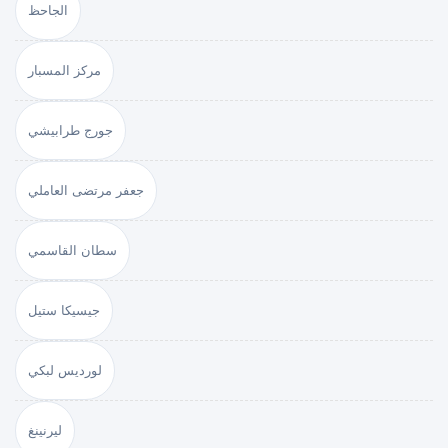
الجاحظ
مركز المسبار
جورج طرابيشي
جعفر مرتضى العاملي
سطان القاسمي
جيسيكا ستيل
لورديس لبكي
ليرنينغ