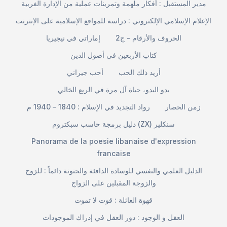
مدير المستقبل : أفكار ملهمة وتمرينات عملية من الإدارة الغربية
الإعلام الإسلامي الإلكتروني : دراسة للمواقع الإسلامية على الإنترنت
الحروف والأرقام - ج2
إماراتي في نيجيريا
كتاب الأربعين في أصول الدين
أريد ذلك الحب
أحب جيراني
بدو البدو، حياة آل مرة في الربع الخالي
زمن الحصار
رواد التجديد في الإسلام : 1840 – 1940 م
دليل برمجة حاسب سبكتروم (ZX) سنكلير
Panorama de la poesie libanaise d'expression
francaise
الدليل العلمي والنفسي للوسادة الدافئة والحنونة دائماً : للزوج
والزوجة المقبلين على الزواج
قهوة العائلة : قوت لا تموت
العقل و الوجود : دور العقل في إدراك الموجودات