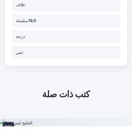
غلاف:
N/A
سلسلة:
درجة:
عمر:
كتب ذات صلة
PDF