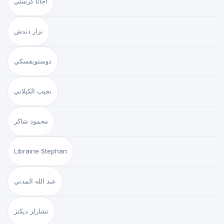
أجاثا كرستي
نزار دندش
دوستويفسكي
نجيب الكيلاني
محمود شاكر
Librairie Stephan
عبد الله المدني
تشارلز ديكنز