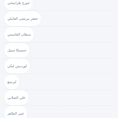
جورج طرابيشي
جعفر مرتضى العاملي
سطان القاسمي
جيسيكا ستيل
لورديس لبكي
ليرنينغ
علي الصلابي
عبير الطاهر