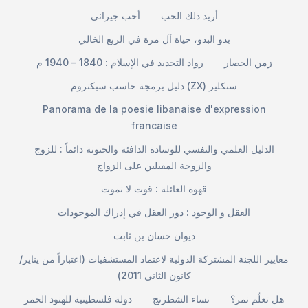
أريد ذلك الحب
أحب جيراني
بدو البدو، حياة آل مرة في الربع الخالي
زمن الحصار
رواد التجديد في الإسلام : 1840 – 1940 م
دليل برمجة حاسب سبكتروم (ZX) سنكلير
Panorama de la poesie libanaise d'expression
francaise
الدليل العلمي والنفسي للوسادة الدافئة والحنونة دائماً : للزوج
والزوجة المقبلين على الزواج
قهوة العائلة : قوت لا تموت
العقل و الوجود : دور العقل في إدراك الموجودات
ديوان حسان بن ثابت
معايير اللجنة المشتركة الدولية لاعتماد المستشفيات (اعتباراً من يناير/
كانون الثاني 2011)
هل تعلّم نمر؟
نساء الشطرنج
دولة فلسطينية للهنود الحمر