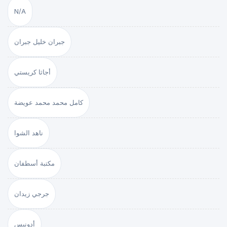
N/A
جبران خليل جبران
أجاثا كريستي
كامل محمد محمد عويضة
ناهد الشوا
مكتبة أسطفان
جرجي زيدان
أدونيس