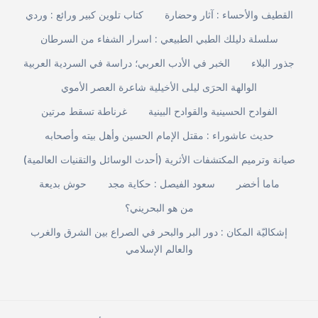
القطيف والأحساء : آثار وحضارة
كتاب تلوين كبير ورائع : وردي
سلسلة دليلك الطبي الطبيعي : اسرار الشفاء من السرطان
جذور البلاء
الخبر في الأدب العربي؛ دراسة في السردية العربية
الوالهة الحرَى ليلى الأخيلية شاعرة العصر الأموي
الفوادح الحسينية والقوادح البينية
غرناطة تسقط مرتين
حديث عاشوراء : مقتل الإمام الحسين وأهل بيته وأصحابه
صيانة وترميم المكتشفات الأثرية (أحدث الوسائل والتقنيات العالمية)
ماما أخضر
سعود الفيصل : حكاية مجد
حوش بديعة
من هو البحريني؟
إشكاليّة المكان : دور البر والبحر في الصراع بين الشرق والغرب
والعالم الإسلامي