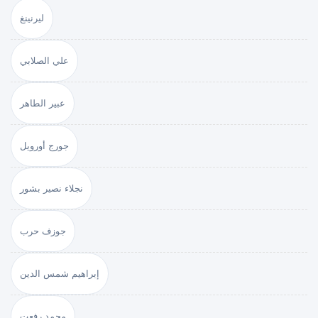
ليرنينغ
علي الصلابي
عبير الطاهر
جورج أورويل
نجلاء نصير بشور
جوزف حرب
إبراهيم شمس الدين
محمد رفعت