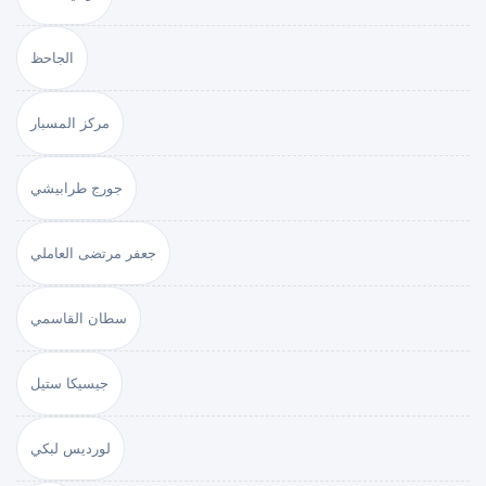
الجاحظ
مركز المسبار
جورج طرابيشي
جعفر مرتضى العاملي
سطان القاسمي
جيسيكا ستيل
لورديس لبكي