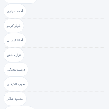
أحمد حجازي
باولو كويلو
أجاثا كرستي
نزار دندش
دوستويفسكي
نجيب الكيلاني
محمود شاكر