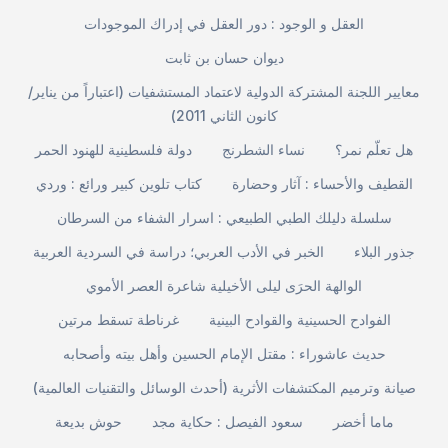
العقل و الوجود : دور العقل في إدراك الموجودات
ديوان حسان بن ثابت
معايير اللجنة المشتركة الدولية لاعتماد المستشفيات (اعتباراً من يناير/
كانون الثاني 2011)
هل تعلّم نمر؟
نساء الشطرنج
دولة فلسطينية للهنود الحمر
القطيف والأحساء : آثار وحضارة
كتاب تلوين كبير ورائع : وردي
سلسلة دليلك الطبي الطبيعي : اسرار الشفاء من السرطان
جذور البلاء
الخبر في الأدب العربي؛ دراسة في السردية العربية
الوالهة الحرَى ليلى الأخيلية شاعرة العصر الأموي
الفوادح الحسينية والقوادح البينية
غرناطة تسقط مرتين
حديث عاشوراء : مقتل الإمام الحسين وأهل بيته وأصحابه
صيانة وترميم المكتشفات الأثرية (أحدث الوسائل والتقنيات العالمية)
ماما أخضر
سعود الفيصل : حكاية مجد
حوش بديعة