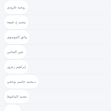
روجيه غارودي
محمد ج. قبيعة
واثق الموسوي
عبير النحاس
إبراهيم زعرور
د.محمد جاسم بوحجي
محمد الماغوط