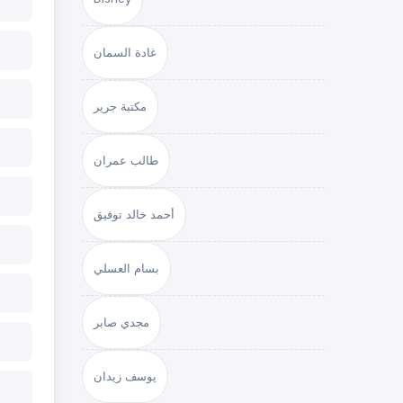
غادة السمان
مكتبة جرير
طالب عمران
أحمد خالد توفيق
بسام العسلي
مجدي صابر
يوسف زيدان