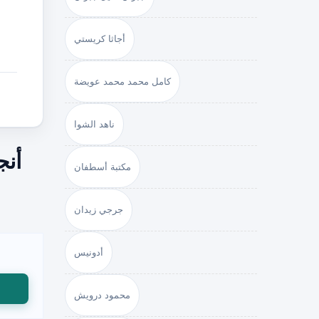
أجاثا كريستي
كامل محمد محمد عويضة
ناهد الشوا
أنج
مكتبة أسطفان
جرجي زيدان
أدونيس
محمود درويش