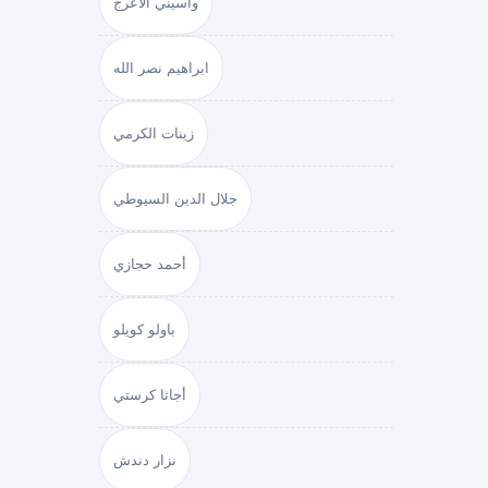
واسيني الأعرج
ابراهيم نصر الله
زينات الكرمي
جلال الدين السيوطي
أحمد حجازي
باولو كويلو
أجاثا كرستي
نزار دندش