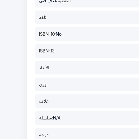
التغطية:
غلاف فني
لغة:
ISBN-10:
No
ISBN-13:
الأبعاد:
وزن:
غلاف:
N/A
سلسلة:
درجة: