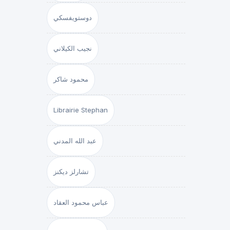
دوستويفسكي
نجيب الكيلاني
محمود شاكر
Librairie Stephan
عبد الله المدني
تشارلز ديكنز
عباس محمود العقاد