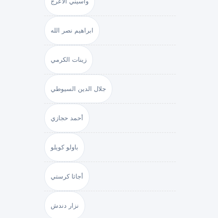
واسيني الأعرج
ابراهيم نصر الله
زينات الكرمي
جلال الدين السيوطي
أحمد حجازي
باولو كويلو
أجاثا كرستي
نزار دندش