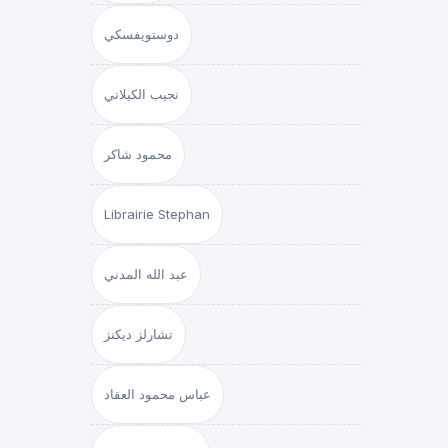
دوستويفسكي
نجيب الكيلاني
محمود شاكر
Librairie Stephan
عبد الله المدني
تشارلز ديكنز
عباس محمود العقاد