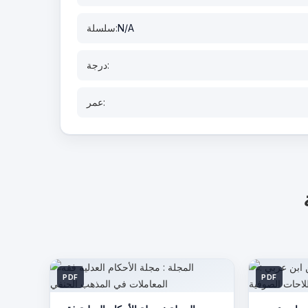
N/A
سلسلة:
درجة:
عمر:
PDF
PDF