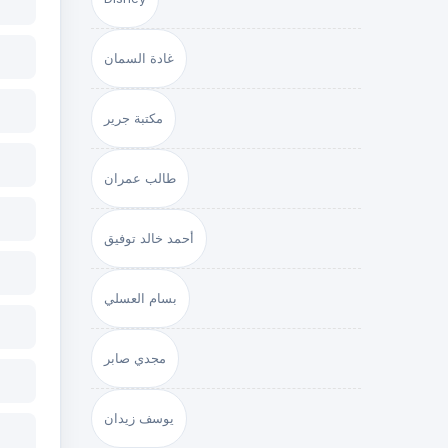
غادة السمان
مكتبة جرير
طالب عمران
أحمد خالد توفيق
بسام العسلي
مجدي صابر
يوسف زيدان