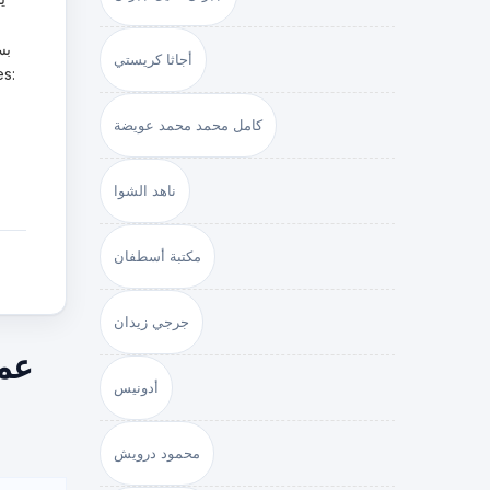
أجاثا كريستي
كامل محمد محمد عويضة
ناهد الشوا
مكتبة أسطفان
جرجي زيدان
عمر
أدونيس
محمود درويش