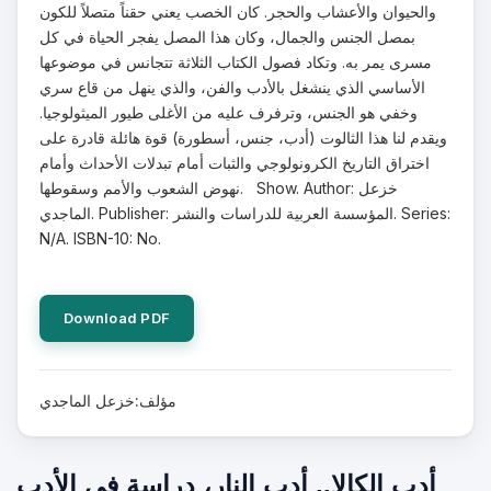
والحيوان والأعشاب والحجر. كان الخصب يعني حقناً متصلاً للكون
بمصل الجنس والجمال، وكان هذا المصل يفجر الحياة في كل
مسرى يمر به. وتكاد فصول الكتاب الثلاثة تتجانس في موضوعها
الأساسي الذي ينشغل بالأدب والفن، والذي ينهل من قاع سري
وخفي هو الجنس، وترفرف عليه من الأغلى طيور الميثولوجيا.
ويقدم لنا هذا الثالوت (أدب، جنس، أسطورة) قوة هائلة قادرة على
اختراق التاريخ الكرونولوجي والثبات أمام تبدلات الأحداث وأمام
نهوض الشعوب والأمم وسقوطها. Show. Author: خزعل
الماجدي. Publisher: المؤسسة العربية للدراسات والنشر. Series:
N/A. ISBN-10: No.
Download PDF
مؤلف:خزعل الماجدي
أدب الكالا.. أدب النار، دراسة في الأدب