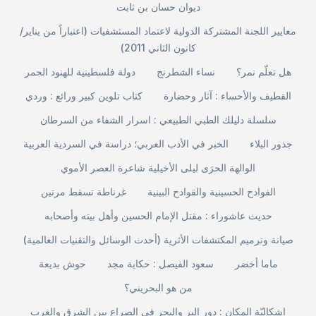
ديوان حسان بن ثابت
معايير اللجنة المشتركة الدولية لاعتماد المستشفيات (اعتباراً من يناير/
كانون الثاني 2011)
هل تعلّم نمر؟
نساء الشطرنج
دولة فلسطينية للهنود الحمر
القطيف والأحساء : آثار وحضارة
كتاب تلوين كبير ورائع : وردي
سلسلة دليلك الطبي الطبيعي : اسرار الشفاء من السرطان
جذور البلاء
الخبر في الأدب العربي؛ دراسة في السردية العربية
الوالهة الحرَى ليلى الأخيلية شاعرة العصر الأموي
الفوادح الحسينية والقوادح البينية
غرناطة تسقط مرتين
حديث عاشوراء : مقتل الإمام الحسين وأهل بيته وأصحابه
صيانة وترميم المكتشفات الأثرية (أحدث الوسائل والتقنيات العالمية)
ماما أخضر
سعود الفيصل : حكاية مجد
حوش بديعة
من هو البحريني؟
إشكاليّة المكان : دور البر والبحر في الصراع بين الشرق والغرب