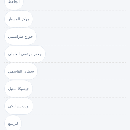
الجاحظ
مركز المسبار
جورج طرابيشي
جعفر مرتضى العاملي
سطان القاسمي
جيسيكا ستيل
لورديس لبكي
ليرنينغ