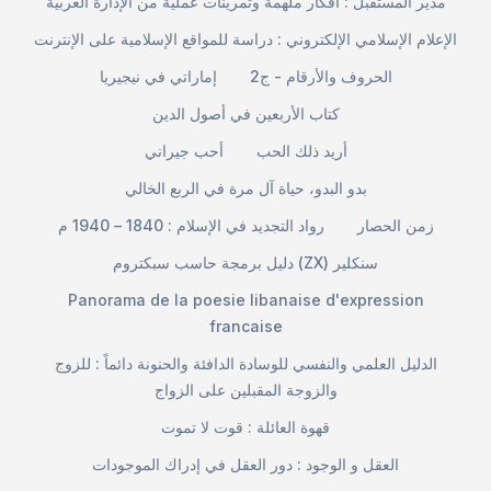
مدير المستقبل : أفكار ملهمة وتمرينات عملية من الإدارة الغربية
الإعلام الإسلامي الإلكتروني : دراسة للمواقع الإسلامية على الإنترنت
الحروف والأرقام - ج2
إماراتي في نيجيريا
كتاب الأربعين في أصول الدين
أريد ذلك الحب
أحب جيراني
بدو البدو، حياة آل مرة في الربع الخالي
زمن الحصار
رواد التجديد في الإسلام : 1840 – 1940 م
دليل برمجة حاسب سبكتروم (ZX) سنكلير
Panorama de la poesie libanaise d'expression
francaise
الدليل العلمي والنفسي للوسادة الدافئة والحنونة دائماً : للزوج
والزوجة المقبلين على الزواج
قهوة العائلة : قوت لا تموت
العقل و الوجود : دور العقل في إدراك الموجودات