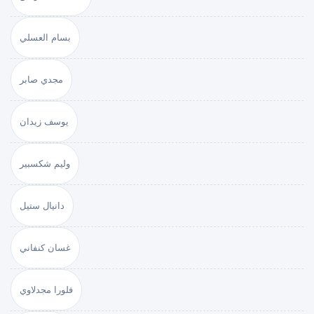
بسام العسلي
مجدي صابر
يوسف زيدان
وليم شكسبير
دانيال ستيل
غسان كنفاني
فلورا مجدلاوي