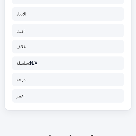
الأبعاد:
وزن:
غلاف:
N/A
سلسلة:
درجة:
عمر: